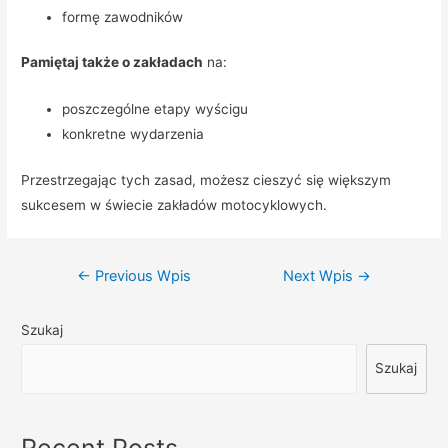
formę zawodników
Pamiętaj także o zakładach
na:
poszczególne etapy wyścigu
konkretne wydarzenia
Przestrzegając tych zasad, możesz cieszyć się większym
sukcesem w świecie zakładów motocyklowych.
Nawigacja
←
Previous Wpis
Next Wpis
→
wpisu
Szukaj
Szukaj
Recent Posts