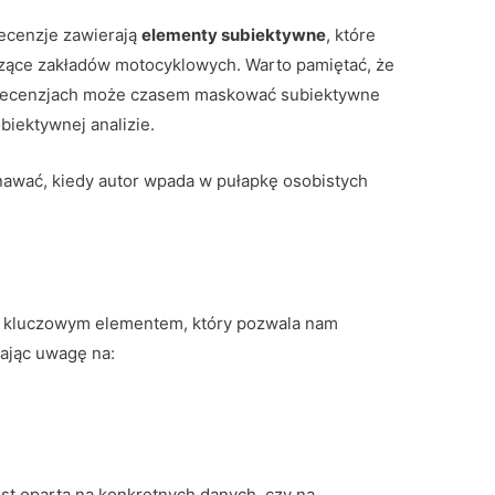
recenzje zawierają
elementy subiektywne
, które
zące zakładów motocyklowych. Warto pamiętać, że
h recenzjach może czasem maskować subiektywne
biektywnej analizie.
nawać, kiedy autor wpada w pułapkę osobistych
t kluczowym elementem, który pozwala nam
ając uwagę na:
est oparta na konkretnych danych, czy na