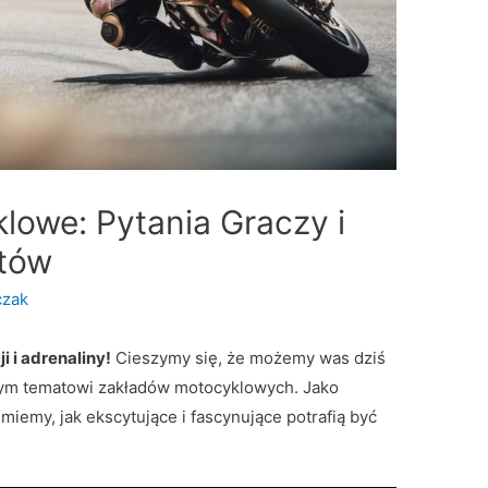
owe: Pytania Graczy i
tów
czak
i i adrenaliny!
Cieszymy się, że możemy was dziś
ym tematowi zakładów motocyklowych. Jako
iemy, jak ekscytujące i fascynujące potrafią być