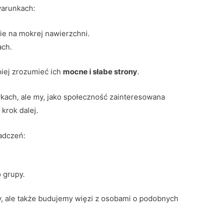
warunkach:
bie na mokrej nawierzchni.
ach.
piej zrozumieć ich
mocne i słabe strony
.
kach, ale my, jako społeczność zainteresowana
krok dalej.
adczeń:
 grupy.
my, ale także budujemy więzi z osobami o podobnych